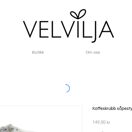
Butikk
Om oss
Kaffeskrubb såpest
Pris
149,00 kr