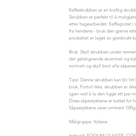
Kaffeskrubben er en kraftig skrubb
Skrubben er perfekt til å mykgjør
etter hagearbeidet. Kaffegrutet i
fra hendene - bruk den gjerne etter
produktet er laget av gjenbrukt ka
Bruk: Skyll skrubben under rennen
det gelelignende skummet og kaf
normalt og skyll bort alle såperes
Tips! Denne skrubben kan bli lit
bruk. Fortvil ikke, skrubben er i
igjen ved å la den ligge ett par mi
Disse såpestykkene er kuttet for 
Såpestykkene veier omtrent 100g
Målgruppe: Voksne
Innhold: SODIUM OLIVATE, C