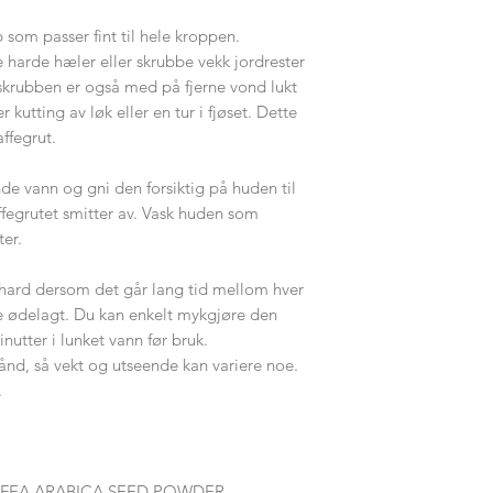
 som passer fint til hele kroppen.
e harde hæler eller skrubbe vekk jordrester
 skrubben er også med på fjerne vond lukt
 kutting av løk eller en tur i fjøset. Dette
ffegrut.
de vann og gni den forsiktig på huden til
fegrutet smitter av. Vask huden som
ter.
t hard dersom det går lang tid mellom hver
kke ødelagt. Du kan enkelt mykgjøre den
nutter i lunket vann før bruk.
hånd, så vekt og utseende kan variere noe.
.
OFFEA ARABICA SEED POWDER,