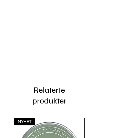
Relaterte
produkter
NYHET
Siste rest