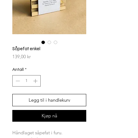
Såpefat enkel
Pris
139,00 kr
Antall
*
Legg til i handlekurv
Kjøp nå
Håndlaget såpefat i furu.