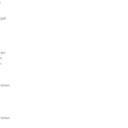
n
jell
ren
en
n
isten.
risten