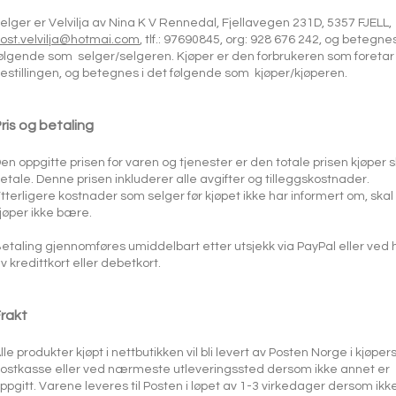
elger er Velvilja av Nina K V Rennedal, Fjellavegen 231D, 5357 FJELL,
ost.velvilja@hotmai.com
, tlf.: 97690845, org: 928 676 242, og betegnes
ølgende som selger/selgeren. Kjøper er den forbrukeren som foretar
estillingen, og betegnes i det følgende som kjøper/kjøperen.
ris og betaling
en oppgitte prisen for varen og tjenester er den totale prisen kjøper s
etale. Denne prisen inkluderer alle avgifter og tilleggskostnader.
tterligere kostnader som selger før kjøpet ikke har informert om, skal
jøper ikke bære.
etaling gjennomføres umiddelbart etter utsjekk via PayPal eller ved h
v kredittkort eller debetkort.
Frakt
lle produkter kjøpt i nettbutikken vil bli levert av Posten Norge i kjøper
ostkasse eller ved nærmeste utleveringssted dersom ikke annet er
ppgitt. Varene leveres til Posten i løpet av 1-3 virkedager dersom ikk