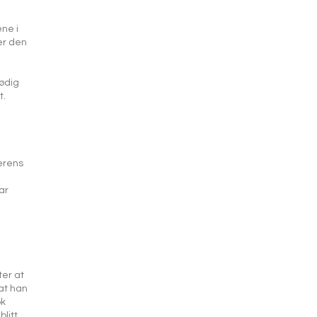
ne i
er den
nødig
t.
erens
ar
ter at
at han
ok
litt