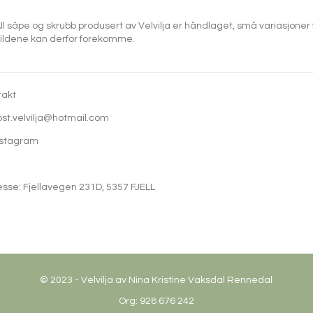
ll såpe og skrubb produsert av Velvilja er håndlaget, små variasjoner 
ildene kan derfor forekomme.
takt
ost.velvilja@hotmail.com
tagram
sse: Fjellavegen 231D, 5357 FJELL
© 2023 - Velvilja av Nina Kristine Vaksdal Rennedal
Org: 928 676 242