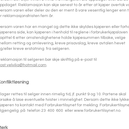
ppdaget. Reklamasjon kan skje senest to år etter at kjøper overtok v
ersom varen eller deler av den er ment å vare vesentlig lenger enn t
r reklamasjonsfristen fem år.
ersom varen har en mangel og dette ikke skyldes kjøperen eller forh
jøperens side, kan kjøperen i henhold til reglene i forbrukerkjøpsloven
apittel 6 etter omstendighetene holde kjøpesummen tilbake, velge
ellom retting og omlevering, kreve prisavslag, kreve avtalen hevet
g/eller kreve erstatning fra selgeren.
eklamasjon til selgeren bør skje skriftlig på e
-
post til
ost.velvilja@hotmail.com
.
onfliktløsning
lager rettes til selger innen rimelig tid, jf. punkt 9 og 10. Partene skal
orsøke å løse eventuelle tvister i minnelighet. Dersom dette ikke lykke
jøperen ta kontakt med Forbrukertilsynet for mekling. Forbrukertilsyne
ilgjengelig på telefon 23 400 600 eller
www.forbrukertilsynet.no
.
Merk