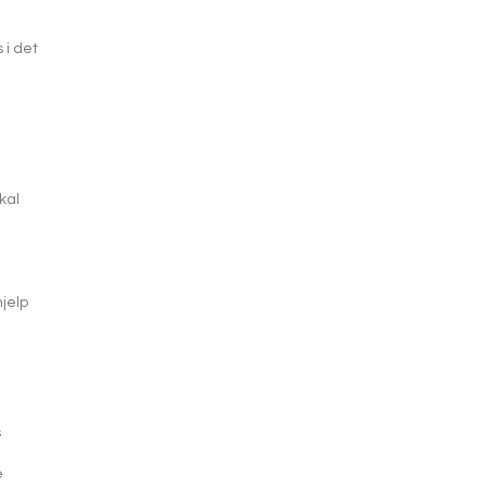
 i det
kal
jelp
s
e