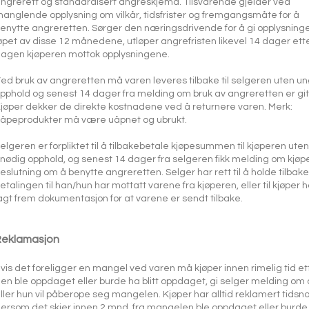
ngrerett og standardisert angreskjema. Tilsvarende gjelder ved
anglende opplysning om vilkår, tidsfrister og fremgangsmåte for å
enytte angreretten. Sørger den næringsdrivende for å gi opplysninge
øpet av disse 12 månedene, utløper angrefristen likevel 14 dager ett
agen kjøperen mottok opplysningene.
ed bruk av angreretten må varen leveres tilbake til selgeren uten u
pphold og senest 14 dager fra melding om bruk av angreretten er git
jøper dekker de direkte kostnadene ved å returnere varen. Merk:
åpeprodukter må være uåpnet og ubrukt.
elgeren er forpliktet til å tilbakebetale kjøpesummen til kjøperen uten
nødig opphold, og senest 14 dager fra selgeren fikk melding om kjøp
eslutning om å benytte angreretten. Selger har rett til å holde tilbake
etalingen til han/hun har mottatt varene fra kjøperen, eller til kjøper h
agt frem dokumentasjon for at varene er sendt tilbake.
Reklamasjon
vis det foreligger en mangel ved varen må kjøper innen rimelig tid et
en ble oppdaget eller burde ha blitt oppdaget, gi selger melding om 
ller hun vil påberope seg mangelen. Kjøper har alltid reklamert tidsn
ersom det skjer innen 2 mnd. fra mangelen ble oppdaget eller burde b