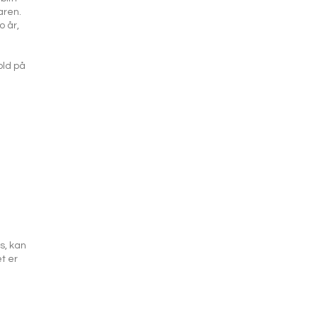
aren.
o år,
old på
s, kan
t er