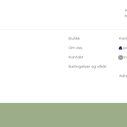
A
b
Butikk
Kon
Om oss
p
Kontakt
Ins
Betingelser og vilkår
Adre