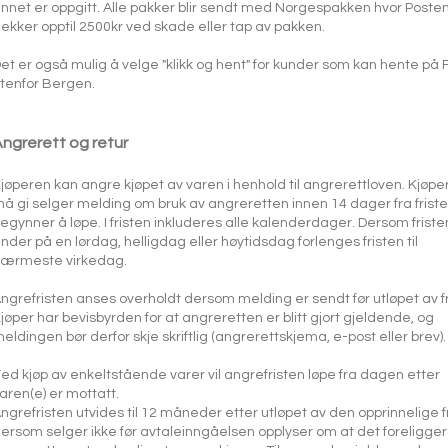
nnet er oppgitt. Alle pakker blir sendt med Norgespakken hvor Poste
ekker opptil 2500kr ved skade eller tap av pakken.
et er også mulig å velge "klikk og hent" for kunder som kan hente på F
tenfor Bergen.
ngrerett og retur
jøperen kan angre kjøpet av varen i henhold til angrerettloven. Kjøpe
å gi selger melding om bruk av angreretten innen 14 dager fra frist
egynner å løpe. I fristen inkluderes alle kalenderdager. Dersom friste
nder på en lørdag, helligdag eller høytidsdag forlenges fristen til
ærmeste virkedag.
ngrefristen anses overholdt dersom melding er sendt før utløpet av fr
jøper har bevisbyrden for at angreretten er blitt gjort gjeldende, og
eldingen bør derfor skje skriftlig (angrerettskjema, e-post eller brev).
ed kjøp av enkeltstående varer vil angrefristen løpe fra dagen etter
aren(e) er mottatt.
ngrefristen utvides til 12 måneder etter utløpet av den opprinnelige f
ersom selger ikke før avtaleinngåelsen opplyser om at det foreligger