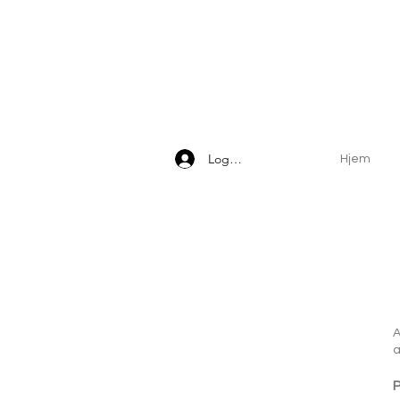
Logg inn
Hjem
A
a