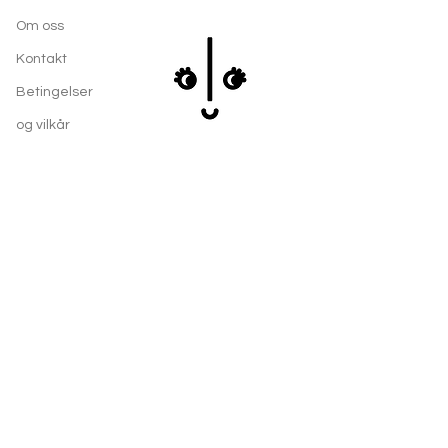
Om oss
Kontakt
Betingelser
og vilkår
Kontakt
post.velvilja@hotmail.com
Instagram
Adresse: Fjellavegen 231D, 5357 FJELL