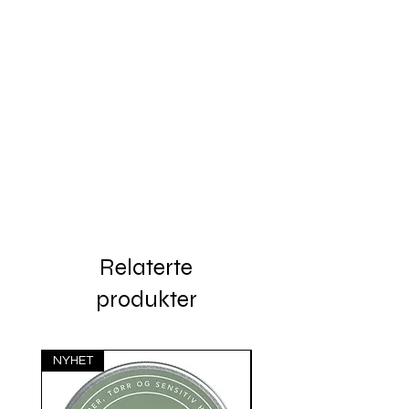
Relaterte
produkter
NYHET
Siste rest