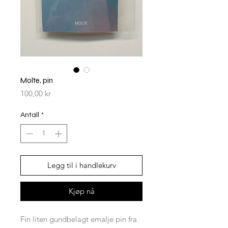
Molte, pin
Pris
100,00 kr
Antall
*
Legg til i handlekurv
Kjøp nå
Fin liten gundbelagt emalje pin fra